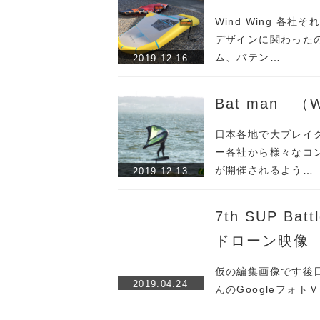
Wind Wing 各
デザインに関わったの
ム、バテン…
2019.12.16
Bat man （
日本各地で大ブレイク
ー各社から様々なコン
が開催されるよう…
2019.12.13
7th SUP Batt
ドローン映像
仮の編集画像です後日
2019.04.24
んのGoogleフォト